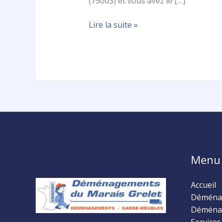
(75003) et vous avez le […]
Lire la suite »
Menu
Accueil
Déménag
Déména
Services