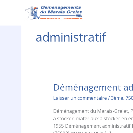
Aller
au
contenu
administratif
Déménagement admi
Déménagement
administratif
Laisser un commentaire
/
3ème
,
75
Paris
3ème
Déménagement du Marais-Grelet, Par
75003
à stocker, matériaux à stocker en 
1955 Déménagement administratif Par