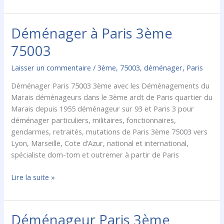
Déménager à Paris 3ème
Déménager
à
75003
Paris
3ème
Laisser un commentaire
/
3ème
,
75003
,
déménager
,
Paris
75003
Déménager Paris 75003 3ème avec les Déménagements du
Marais déménageurs dans le 3ème ardt de Paris quartier du
Marais depuis 1955 déménageur sur 93 et Paris 3 pour
déménager particuliers, militaires, fonctionnaires,
gendarmes, retraités, mutations de Paris 3ème 75003 vers
Lyon, Marseille, Cote d’Azur, national et international,
spécialiste dom-tom et outremer à partir de Paris
Lire la suite »
Déménageur Paris 3ème
Déménageur