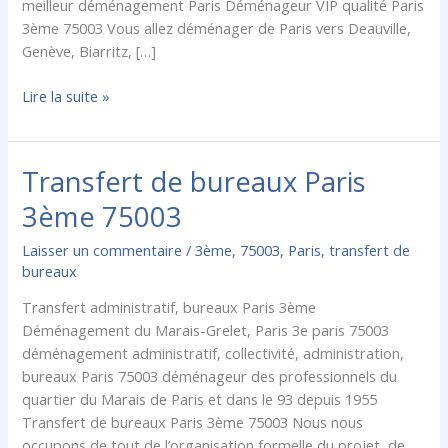
meilleur déménagement Paris Déménageur VIP qualité Paris
3ème 75003 Vous allez déménager de Paris vers Deauville,
Genève, Biarritz, […]
Lire la suite »
Transfert de bureaux Paris
Transfert
de
3ème 75003
bureaux
Paris
Laisser un commentaire
/
3ème
,
75003
,
Paris
,
transfert de
3ème
bureaux
75003
Transfert administratif, bureaux Paris 3ème
Déménagement du Marais-Grelet, Paris 3e paris 75003
déménagement administratif, collectivité, administration,
bureaux Paris 75003 déménageur des professionnels du
quartier du Marais de Paris et dans le 93 depuis 1955
Transfert de bureaux Paris 3ème 75003 Nous nous
occupons de tout de l’organisation formelle du projet, de