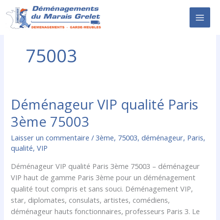
Aller
au
contenu
75003
Déménageur VIP qualité Paris
Déménageur
VIP
3ème 75003
qualité
Paris
Laisser un commentaire
/
3ème
,
75003
,
déménageur
,
Paris
,
3ème
qualité
,
VIP
75003
Déménageur VIP qualité Paris 3ème 75003 – déménageur
VIP haut de gamme Paris 3ème pour un déménagement
qualité tout compris et sans souci. Déménagement VIP,
star, diplomates, consulats, artistes, comédiens,
déménageur hauts fonctionnaires, professeurs Paris 3. Le