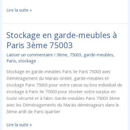
Lire la suite »
Stockage en garde-meubles à
Stockage
en
Paris 3ème 75003
garde-
meubles
Laisser un commentaire
/
3ème
,
75003
,
garde-meubles
,
à
Paris
,
stockage
Paris
Stockage en garde-meubles Paris 3e Paris 75003 avec
3ème
Déménagement du Marais-Grelet, garde-meubles et
75003
stockage Paris 75003 pour votre caisse ou box individuel de
stockage à Paris 3e 75003 pour stocker votre surplus en
toute sécurité et à l’abri. Garde-meubles Paris 75003 3ème
avec les Déménagements du Marais déménageurs dans le
3ème ardt de Paris quartier
Lire la suite »