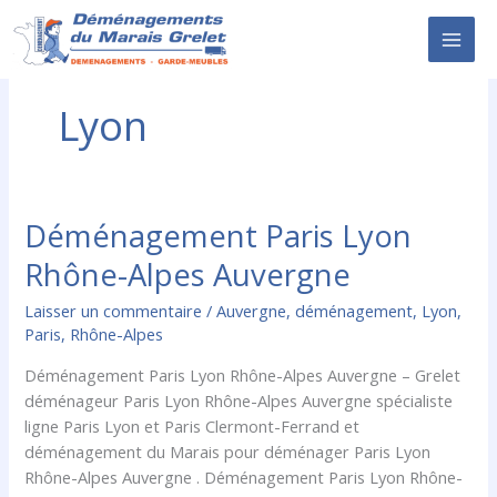
Aller
au
contenu
Lyon
Déménagement Paris Lyon
Déménagement
Paris
Rhône-Alpes Auvergne
Lyon
Rhône-
Laisser un commentaire
/
Auvergne
,
déménagement
,
Lyon
,
Alpes
Paris
,
Rhône-Alpes
Auvergne
Déménagement Paris Lyon Rhône-Alpes Auvergne – Grelet
déménageur Paris Lyon Rhône-Alpes Auvergne spécialiste
ligne Paris Lyon et Paris Clermont-Ferrand et
déménagement du Marais pour déménager Paris Lyon
Rhône-Alpes Auvergne . Déménagement Paris Lyon Rhône-