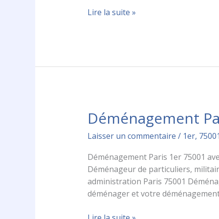
Lire la suite »
Déménagement Par
Déménagement
Paris
Laisser un commentaire
/
1er
,
7500
1er
75001
Déménagement Paris 1er 75001 avec
Déménageur de particuliers, militai
administration Paris 75001 Déména
déménager et votre déménagement
Lire la suite »