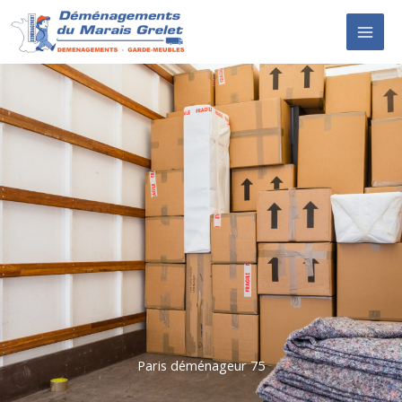
Aller
au
contenu
Paris déménageur 75