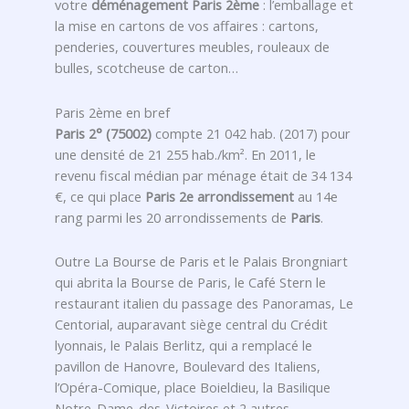
votre
déménagement Paris 2ème
: l’emballage et
la mise en cartons de vos affaires : cartons,
penderies, couvertures meubles, rouleaux de
bulles, scotcheuse de carton…
Paris 2ème en bref
Paris 2° (75002)
compte 21 042 hab. (2017) pour
une densité de 21 255 hab./km². En 2011, le
revenu fiscal médian par ménage était de 34 134
€, ce qui place
Paris 2e arrondissement
au 14e
rang parmi les 20 arrondissements de
Paris
.
Outre La Bourse de Paris et le Palais Brongniart
qui abrita la Bourse de Paris, le Café Stern le
restaurant italien du passage des Panoramas, Le
Centorial, auparavant siège central du Crédit
lyonnais, le Palais Berlitz, qui a remplacé le
pavillon de Hanovre, Boulevard des Italiens,
l’Opéra-Comique, place Boieldieu, la Basilique
Notre-Dame-des-Victoires et 2 autres