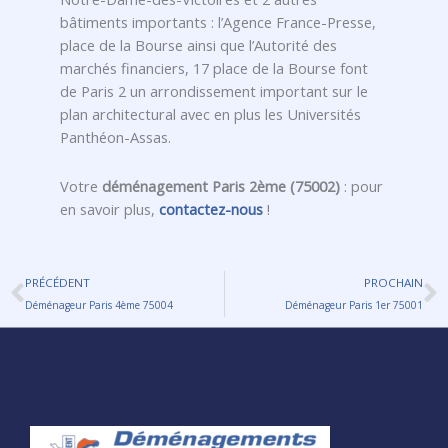
bâtiments importants : l’Agence France-Presse,
place de la Bourse ainsi que l’Autorité des
marchés financiers, 17 place de la Bourse font
de Paris 2 un arrondissement important sur le
plan architectural avec en plus les Universités
Panthéon-Assas.
Votre
déménagement Paris 2ème (75002)
: pour
en savoir plus,
contactez-nous
!
Précédent
S
PRÉCÉDENT
PROCHAIN
Déménageur Paris 4ème 75004
Déménageur Paris 1er 75001