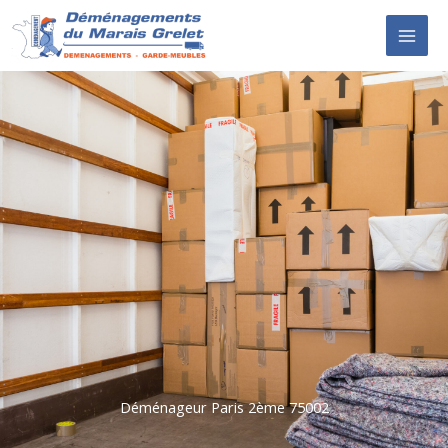
Aller
au
contenu
Déménageur Paris 2ème 75002