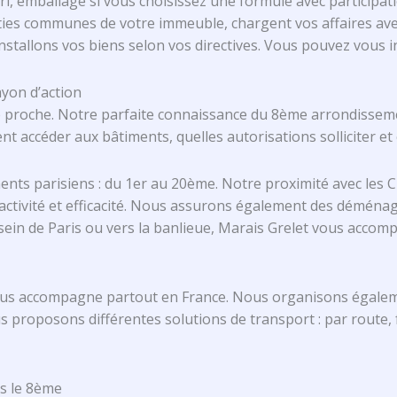
tri, emballage si vous choisissez une formule avec particip
rties communes de votre immeuble, chargent vos affaires ave
allons vos biens selon vos directives. Vous pouvez vous inst
yon d’action
ne proche. Notre parfaite connaissance du 8ème arrondissem
ccéder aux bâtiments, quelles autorisations solliciter et c
ts parisiens : du 1er au 20ème. Notre proximité avec les C
ctivité et efficacité. Nous assurons également des déménag
ein de Paris ou vers la banlieue, Marais Grelet vous accom
ous accompagne partout en France. Nous organisons égalem
roposons différentes solutions de transport : par route, fe
s le 8ème