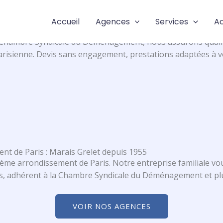
et, Expert Local
Accueil
Agences
Services
Ac
nt de Paris ? Marais Grelet prend en charge vos déménagem
 Chambre Syndicale du Déménagement, nous assurons qualité e
parisienne. Devis sans engagement, prestations adaptées à v
t de Paris : Marais Grelet depuis 1955
ème arrondissement de Paris. Notre entreprise familiale vo
s, adhérent à la Chambre Syndicale du Déménagement et plu
VOIR NOS AGENCES