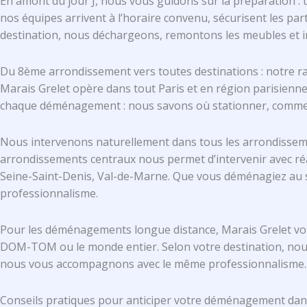
En amont du jour J, nous vous guidons sur la préparation : 
nos équipes arrivent à l’horaire convenu, sécurisent les pa
destination, nous déchargeons, remontons les meubles et inst
Du 8ème arrondissement vers toutes destinations : notre ra
Marais Grelet opère dans tout Paris et en région parisien
chaque déménagement : nous savons où stationner, comment a
Nous intervenons naturellement dans tous les arrondissemen
arrondissements centraux nous permet d’intervenir avec réa
Seine-Saint-Denis, Val-de-Marne. Que vous déménagiez au s
professionnalisme.
Pour les déménagements longue distance, Marais Grelet v
DOM-TOM ou le monde entier. Selon votre destination, nous p
nous vous accompagnons avec le même professionnalisme.
Conseils pratiques pour anticiper votre déménagement dan