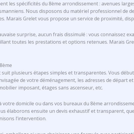
ent les spécificités du 8ème arrondissement : avenues lar
ussmanniens. Nous disposons du matériel professionnel de d
iles. Marais Grelet vous propose un service de proximité, disp
une mauvaise surprise, aucun frais dissimulé : vous connaiss
llant toutes les prestations et options retenues. Marais Gr
 8ème
uit plusieurs étapes simples et transparentes. Vous débute
isagée de votre déménagement, les adresses de départ et d’
 mobilier imposant, étages sans ascenseur, etc.
e à votre domicile ou dans vos bureaux du 8ème arrondissemen
. Nous élaborons ensuite un devis exhaustif et transparent,
isons l’intervention.