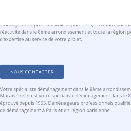
Aller
au
Déménageur Agréé Paris 8ème arrondissement : Marais Grel
Vous organisez un déménagement dans le 8ème arrondisseme
contenu
stockage. Entreprise familiale depuis 1955, reconnus par la
réactivité dans le 8ème arrondissement et toute la région 
d’expertise au service de votre projet.
NOUS CONTACTER
Votre spécialiste déménagement dans le 8ème arrondissemen
Marais Grelet est votre spécialiste déménagement dans le 8
éprouvé depuis 1955. Déménageurs professionnels qualifié
de déménagement à Paris et en région parisienne.