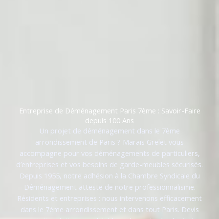
Entreprise de Déménagement Paris 7ème : Savoir-Faire
depuis 100 Ans
Un projet de déménagement dans le 7ème
arrondissement de Paris ? Marais Grelet vous
accompagne pour vos déménagements de particuliers,
d’entreprises et vos besoins de garde-meubles sécurisés.
Depuis 1955, notre adhésion à la Chambre Syndicale du
Déménagement atteste de notre professionnalisme.
Résidents et entreprises : nous intervenons efficacement
dans le 7ème arrondissement et dans tout Paris. Devis