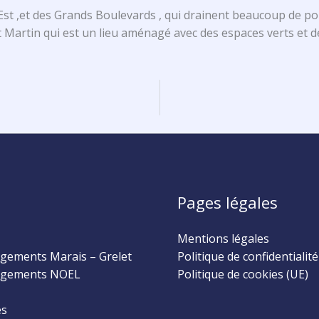
Est ,et des Grands Boulevards , qui drainent beaucoup de popu
t Martin qui est un lieu aménagé avec des espaces verts et d
Pages légales
Mentions légales
ements Marais – Grelet
Politique de confidentialité
gements NOEL
Politique de cookies (UE)
és