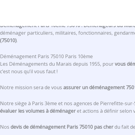
Aller
au
Déménagement Paris 10ème 75010
contenu
Déménagement Paris 10ème 75010 : Déménageurs du Marais
déménager particuliers, militaires, fonctionnaires, gendar
(75010)
.
Déménagement Paris 75010 Paris 10ème
Les Déménagements du Marais depuis 1955, pour
vous démé
c’est nous qu’il vous faut !
Notre mission sera de vous
assurer un déménagement 75010 
Notre siège à Paris 3ème et nos agences de Pierrefitte-su
évaluer les volumes à déménager
et actions à définir selon
Nos
devis de déménagement Paris 75010 pas cher
du fait d